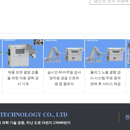
제품 표면 결점 검출
실시간 AI 비주얼 검사
플러그 노즐 결함 검
을 위한 자동 광학 검
장치용 경질 드로퍼
사 시스템 무료 원격
사 기계
병 캡 클로저
판매 후 서비스 제공
 TECHNOLOGY CO., LTD
전
과학 기술 공원, 차난 도로 56번지 230088번지