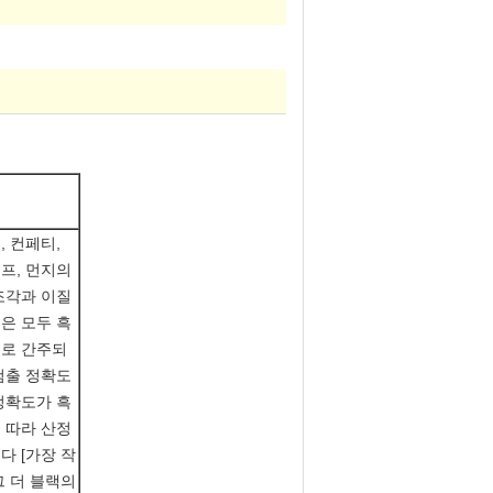
크
, 컨페티,
프, 먼지의
조각과 이질
은 모두 흑
로 간주되
검출 정확도
정확도가 흑
 따라 산정
다 [가장 작
그 더 블랙의