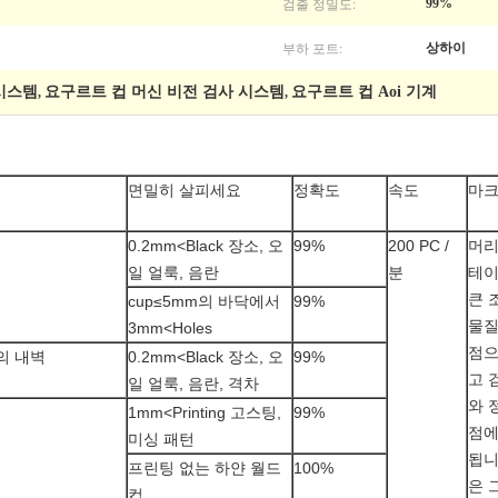
검출 정밀도:
99%
부하 포트:
상하이
 시스템
요구르트 컵 머신 비전 검사 시스템
요구르트 컵 Aoi 기계
,
,
면밀히 살피세요
정확도
속도
마
0.2mm<Black 장소, 오
99%
200 PC /
머리
일 얼룩, 음란
분
테이
큰 
cup≤5mm의 바닥에서
99%
물질
3mm<Holes
점으
의 내벽
0.2mm<Black 장소, 오
99%
고 
일 얼룩, 음란, 격차
와 
1mm<Printing 고스팅,
99%
점에
미싱 패턴
됩니
프린팅 없는 하얀 월드
100%
은 
컵