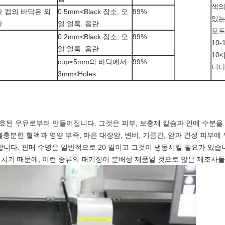
색의
 컵의 바닥은 외
0.5mm<Black 장소, 오
99%
있는
다
일 얼룩, 음란
포트
0.2mm<Black 장소, 오
99%
10-
일 얼룩, 음란
10<
cup≤5mm의 바닥에서
99%
니다
3mm<Holes
효된 우유로부터 만들어집니다. 그것은 피부, 보충제 칼슘과 인에 수분을
불충분한 혈액과 영양 부족, 마른 대장암, 변비, 기름간, 암과 건성 피부
합니다. 판매 수명은 일반적으로 20 일이고 그것이 냉동시킬 필요가 있습
미치기 때문에, 이런 종류의 패키징이 분배성 제품일 것으로 많은 제조사