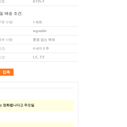
번호:
KVIS-T
및 배송 조건:
주문 수량:
1 세트
negotiable
세부 사항:
훈증 없는 목재
시간:
4 내지 6 주
조건:
L/C, T/T
접촉
MPa는 정화됩니다고 무오일