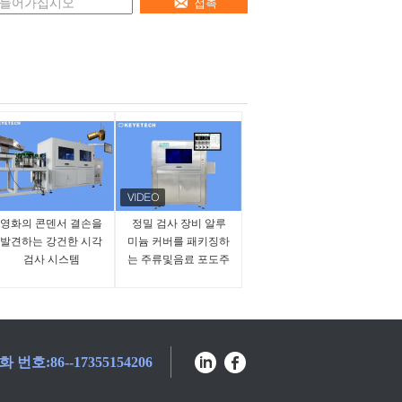
접촉
영화의 콘덴서 결손을
정밀 검사 장비 알루
발견하는 강건한 시각
미늄 커버를 패키징하
검사 시스템
는 주류및음료 포도주
Lid
화 번호:
86--17355154206