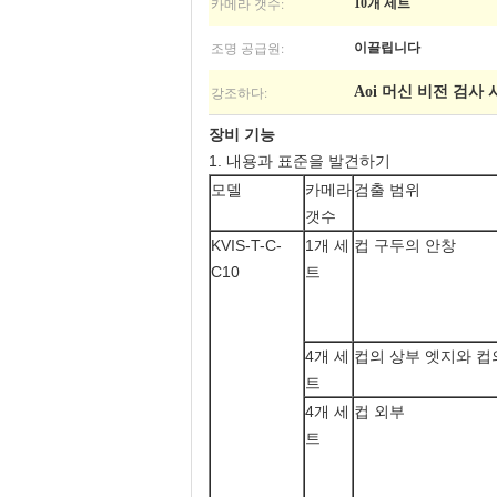
카메라 갯수:
10개 세트
조명 공급원:
이끌립니다
강조하다:
Aoi 머신 비전 검사
장비 기능
1. 내용과 표준을 발견하기
모델
카메라
검출 범위
갯수
KVIS-T-C-
1개 세
컵 구두의 안창
C10
트
4개 세
컵의 상부 엣지와 컵
트
4개 세
컵 외부
트