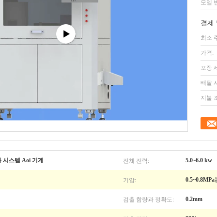
모델 
결제 
최소 
가격:
포장 
배달 
지불 
전체 전력:
 시스템 Aoi 기계
5.0~6.0 kw
기압:
0.5~0.8
검출 함량과 정확도:
0.2mm