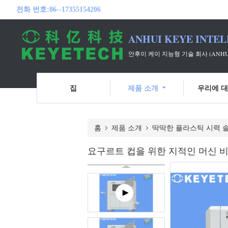
전화 번호:
86--17355154206
ANHUI KEYE INTEL
안후이 케이 지능형 기술 회사 (ANH
집
제품 소개
우리에 
홈
제품 소개
딱딱한 플라스틱 시력 
요구르트 컵을 위한 지적인 머신 비