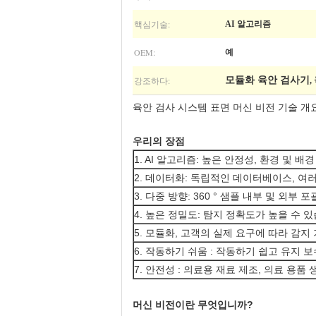
핵심기술:
AI 알고리즘
OEM:
예
강조하다:
모듈화 육안 검사기
,
육안 검사 시스템 표면 머신 비전 기술 개
우리의 장점
1. AI 알고리즘: 높은 안정성, 환경 및
2. 데이터화: 독립적인 데이터베이스, 여러
3. 다중 방향: 360 ° 샘플 내부 및 외부 
4. 높은 정밀도: 탐지 정확도가 높을 수 
5. 모듈화, 고객의 실제 요구에 따라 감
6. 작동하기 쉬움 : 작동하기 쉽고 유지 
7. 안전성 : 의료용 재료 제조, 의료 용
머신 비전이란 무엇입니까?