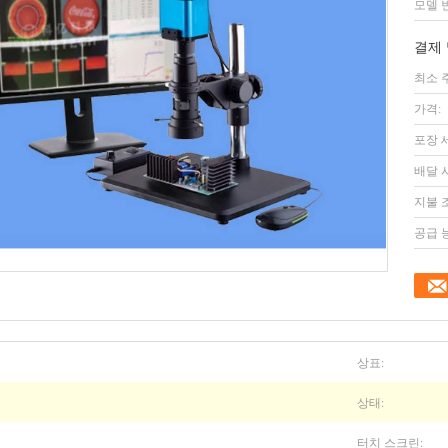
모델 
결제 
최소 
가격:
포장 
배달 
지불 
공급 
상표:
상태:
터치 스크린: