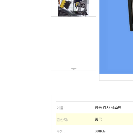
이름:
점등 검사 시스템
원산지:
중국
무게:
500KG