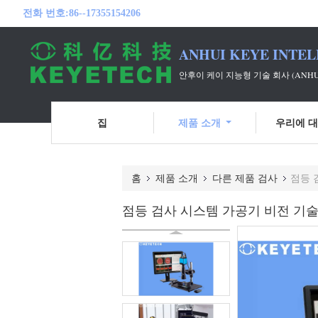
전화 번호:
86--17355154206
ANHUI KEYE INTEL
안후이 케이 지능형 기술 회사 (ANH
집
제품 소개
우리에 
홈
제품 소개
다른 제품 검사
점등 
점등 검사 시스템 가공기 비전 기술