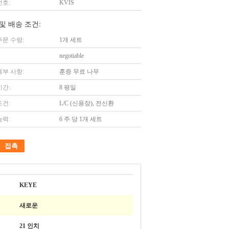
번호:
KVIS
및 배송 조건:
주문 수량:
1개 세트
negotiable
세부 사항:
훈증 무료 나무
시간:
8 평일
조건:
L/C (신용장), 전신환
능력:
6 주 당 1개 세트
접촉
KEYE
새로운
21 인치