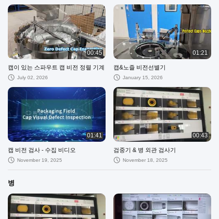
00:45
01:21
캡이 있는 스파우트 캡 비전 정렬 기계
캡&노즐 비전선별기
July 02, 2026
January 15, 2026
01:41
00:43
캡 비전 검사 - 수집 비디오
검중기 & 병 외관 검사기
November 19, 2025
November 18, 2025
병