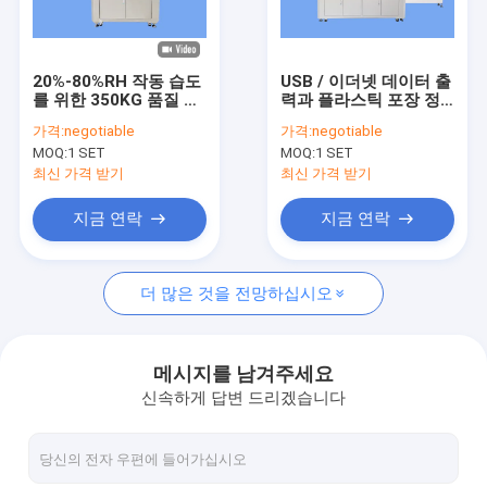
공장 여행
품질 관리
20%-80%RH 작동 습도
USB / 이더넷 데이터 출
를 위한 350KG 품질 시
력과 플라스틱 포장 정
연락주세요
각 검사 기계
밀 검사 장비
가격:
negotiable
가격:
negotiable
MOQ:
1 SET
MOQ:
1 SET
뉴스
최신 가격 받기
최신 가격 받기
인용문을 요구하세요
지금 연락
지금 연락
더 많은 것을 전망하십시오
병 검사 기계
캡 검사 기계
메시지를 남겨주세요
신속하게 답변 드리겠습니다
전형 검사 기계
IML 검사 기계