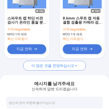
공장 여행
품질 관리
스파우트 캡 하단 비전
8.6mm 스푸트 캡 자동
검사기 온라인 품질 분
결함 검출용 카메라 검
연락주세요
류 시스템
사 시스템
가격:
negotiable
가격:
negotiable
MOQ:
1개 세트
MOQ:
1개 세트
뉴스
최신 가격 받기
최신 가격 받기
인용문을 요구하세요
지금 연락
지금 연락
더 많은 것을 전망하십시오
병 검사 기계
캡 검사 기계
메시지를 남겨주세요
신속하게 답변 드리겠습니다
전형 검사 기계
IML 검사 기계