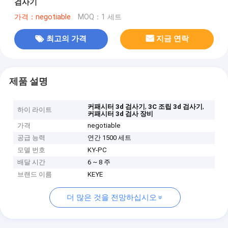
검사기
가격：negotiable
MOQ：1 세트
최고의 가격
지금 연락
제품 설명
,
,
커패시터 3d 검사기
3C 조립 3d 검사기
하이 라이트
커패시터 3d 검사 장비
가격
negotiable
공급 능력
연간 1500 세트
모델 번호
KY-PC
배달 시간
6 ~ 8 주
브랜드 이름
KEYE
더 많은 것을 전망하십시오