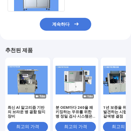
계속하다
추천된 제품
최신 Al 알고리즘 기반
분 OEM마다 240을 패
1년 보증을 위한
의 브라운 병 결함 탐지
키징하는 우유를 위한
발견하는 시럽 
장비
병 정밀 검사 시스템은
갈색병 결점
받아들입니다
최고의 가격
최고의 가격
최고의 