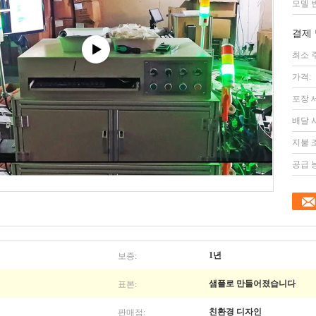
모델 
결제 
최소 
가격:
포장 
배달 
지불 
공급 
보증:
1년
표본:
샘플로 만들어졌습니다
판매점:
친환경 디자인