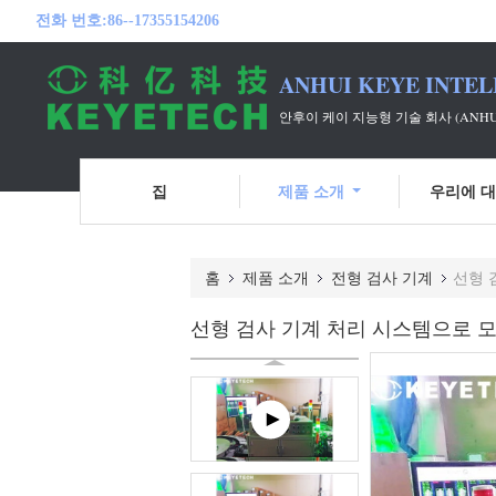
전화 번호:
86--17355154206
ANHUI KEYE INTEL
안후이 케이 지능형 기술 회사 (ANH
집
제품 소개
우리에 
홈
제품 소개
전형 검사 기계
선형 
선형 검사 기계 처리 시스템으로 