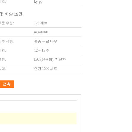
번호:
ky-pp
및 배송 조건:
주문 수량:
1개 세트
negotiable
세부 사항:
훈증 무료 나무
시간:
12 ~ 15 주
조건:
L/C (신용장), 전신환
능력:
연간 1500 세트
접촉