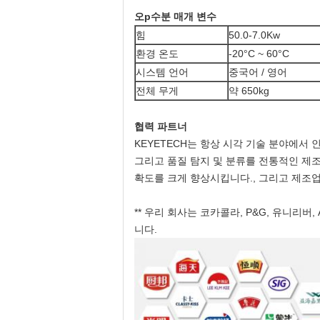
오
p
수분 매개 변수
힘
50.0-7.0Kw
환경 온도
-20°C ~ 60°C
시스템 언어
중국어 / 영어
전체 무게
약 650kg
협력 파트너
KEYETECH는 항상 시각 기술 분야에서
그리고 품질 탐지 및 분류를 전통적인 제조
확도를 크게 향상시킵니다., 그리고 제조
** 우리 회사는 코카콜라, P&G, 유니리버, A
니다.