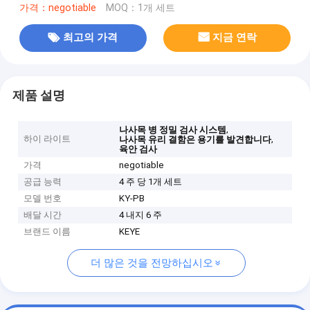
가격：negotiable
MOQ：1개 세트
최고의 가격
지금 연락
제품 설명
,
나사목 병 정밀 검사 시스템
하이 라이트
,
나사목 유리 결함은 용기를 발견합니다
육안 검사
가격
negotiable
공급 능력
4 주 당 1개 세트
모델 번호
KY-PB
배달 시간
4 내지 6 주
브랜드 이름
KEYE
더 많은 것을 전망하십시오