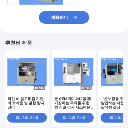
계속하다
추천된 제품
최신 Al 알고리즘 기반
분 OEM마다 240을 패
1년 보증을 위한
의 브라운 병 결함 탐지
키징하는 우유를 위한
발견하는 시럽 
장비
병 정밀 검사 시스템은
갈색병 결점
받아들입니다
최고의 가격
최고의 가격
최고의 