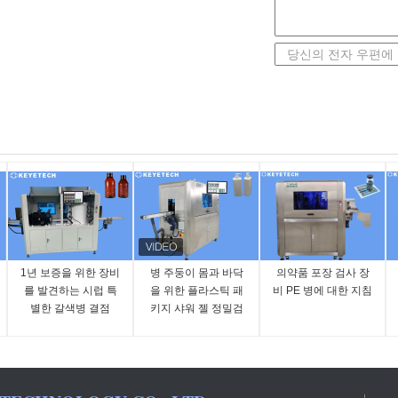
1년 보증을 위한 장비
병 주둥이 몸과 바닥
의약품 포장 검사 장
를 발견하는 시럽 특
을 위한 플라스틱 패
비 PE 병에 대한 지침
별한 갈색병 결점
키지 샤워 젤 정밀검
사 기계