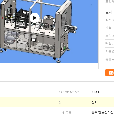
모델 
결제 
최소 
가격:
포장 
배달 
지불 
공급 
BRAND NAME:
KEYE
힘:
전기
기계 종류:
금속 엠보싱머신