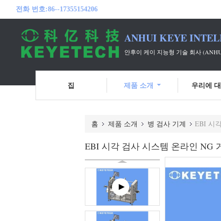
전화 번호:
86--17355154206
ANHUI KEYE INTEL
안후이 케이 지능형 기술 회사 (ANH
집
제품 소개
우리에 
홈
제품 소개
병 검사 기계
EBI 시
EBI 시각 검사 시스템 온라인 NG