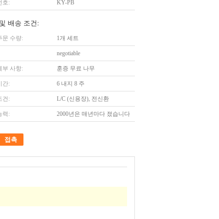
번호:
KY-PB
및 배송 조건:
주문 수량:
1개 세트
negotiable
세부 사항:
훈증 무료 나무
시간:
6 내지 8 주
조건:
L/C (신용장), 전신환
능력:
2000년은 매년마다 졌습니다
접촉