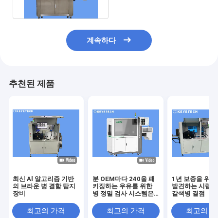
계속하다
추천된 제품
최신 Al 알고리즘 기반
분 OEM마다 240을 패
1년 보증을 위한
의 브라운 병 결함 탐지
키징하는 우유를 위한
발견하는 시럽 
장비
병 정밀 검사 시스템은
갈색병 결점
받아들입니다
최고의 가격
최고의 가격
최고의 