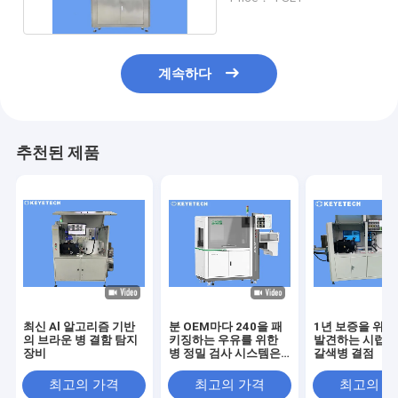
계속하다
추천된 제품
최신 Al 알고리즘 기반
분 OEM마다 240을 패
1년 보증을 위한
의 브라운 병 결함 탐지
키징하는 우유를 위한
발견하는 시럽 
장비
병 정밀 검사 시스템은
갈색병 결점
받아들입니다
최고의 가격
최고의 가격
최고의 