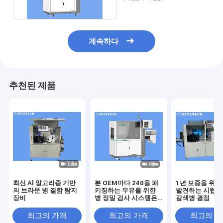
계속하다
추천된 제품
최신 Al 알고리즘 기반
분 OEM마다 240을 패
1년 보증을 위한
의 브라운 병 결함 탐지
키징하는 우유를 위한
발견하는 시럽 
장비
병 정밀 검사 시스템은
갈색병 결점
받아들입니다
최고의 가격
최고의 가격
최고의 