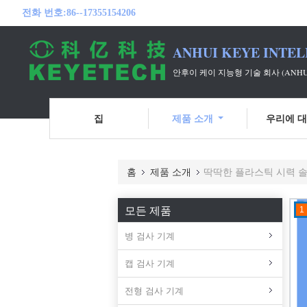
전화 번호:
86--17355154206
ANHUI KEYE INTEL
안후이 케이 지능형 기술 회사 (ANH
집
제품 소개
우리에 
홈
제품 소개
딱딱한 플라스틱 시력 
모든 제품
1
병 검사 기계
캡 검사 기계
전형 검사 기계