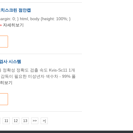
터치스크린 점안캡
{margin: 0; } html, body {height: 100%; }
.
자세히보기
 검사 시스템
정확성 정확도 검출 속도 Kvis-Sc11 1개
C / 감독이 필요한 미성년자 색수차 - 99% 폴
히보기
11
12
13
>>
>|