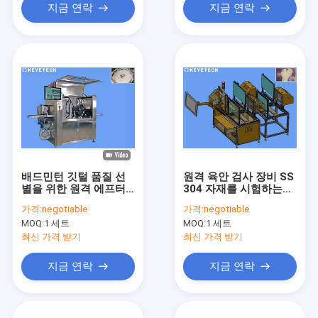
지금 연락
지금 연락
배드민턴 깃털 품질 선
원격 육안 검사 장비 SS
별을 위한 원격 에프터
304 자재를 시험하는
서비스 비디오 정밀 검
KEYE PVC 의료용 장갑
가격:
negotiable
가격:
negotiable
사 시스템
MOQ:
1 세트
MOQ:
1 세트
최신 가격 받기
최신 가격 받기
지금 연락
지금 연락