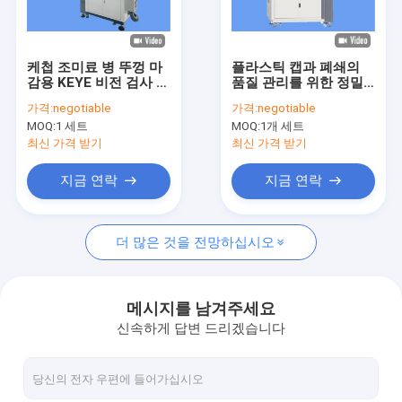
공장 여행
품질 관리
케첩 조미료 병 뚜껑 마
플라스틱 캡과 폐쇄의
감용 KEYE 비전 검사 시
품질 관리를 위한 정밀
연락주세요
스템
검사 시스템
가격:
negotiable
가격:
negotiable
MOQ:
1 세트
MOQ:
1개 세트
뉴스
최신 가격 받기
최신 가격 받기
인용문을 요구하세요
지금 연락
지금 연락
더 많은 것을 전망하십시오
병 검사 기계
캡 검사 기계
메시지를 남겨주세요
신속하게 답변 드리겠습니다
전형 검사 기계
IML 검사 기계