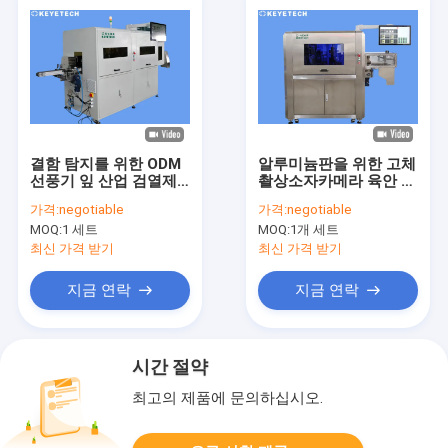
결함 탐지를 위한 ODM
알루미늄판을 위한 고체
선풍기 잎 산업 검열제
촬상소자카메라 육안 검
도 aoi 장치
사 기계를 처리하는 디
가격:
negotiable
가격:
negotiable
지털 화상
MOQ:
1 세트
MOQ:
1개 세트
최신 가격 받기
최신 가격 받기
지금 연락
지금 연락
시간 절약
최고의 제품에 문의하십시오.